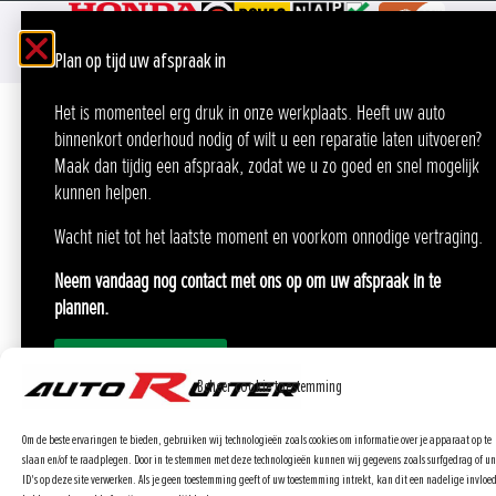
Bekijk voorkeuren
Cookiebeleid
€ 75,00
nieuw r.a.portier Honda Jazz
Geschikt voor:Honda Jazz-2015/2020