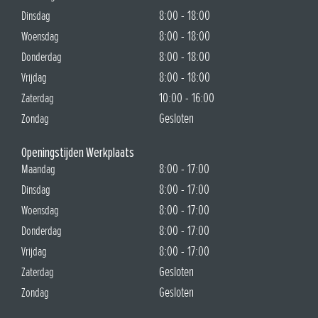
€ 62,00
AIRBAG KIT HONDA STREAM 06780-S7A-G20ZA PASS
Geschikt voor:STREAM
Plan op tijd uw afspraak in
Het is momenteel erg druk in onze werkplaats. Heeft uw auto
binnenkort onderhoud nodig of wilt u een reparatie laten uitvoeren?