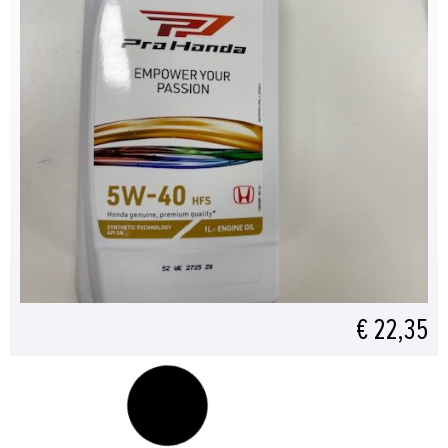
€ 22,35
CVT ATF filter 25430-PLR-003
Geschikt voor:CIVIC JAZZ INSIGHT