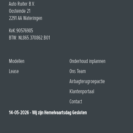
Maak dan tijdig een afspraak, zodat we u zo goed en snel mogelijk
kunnen helpen.
Wacht niet tot het laatste moment en voorkom onnodige vertraging.
Neem vandaag nog contact met ons op om uw afspraak in te
€ 495,00
plannen.
Afspraak inplannen
nieuw rechter voorscherm
Beheer cookie toestemming
Geschikt voor:Honda jazz 2009-2014
Om de beste ervaringen te bieden, gebruiken wij technologieën zoals cookies om informatie over je apparaat
op te slaan en/of te raadplegen. Door in te stemmen met deze technologieën kunnen wij gegevens zoals
surfgedrag of unieke ID's op deze site verwerken. Als je geen toestemming geeft of uw toestemming intrekt,
kan dit een nadelige invloed hebben op bepaalde functies en mogelijkheden.
Accepteren
Weigeren