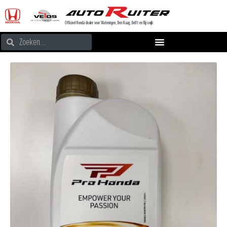
Officieel Honda dealer voor Wateringen, Den Haag, Delft en Rijswijk