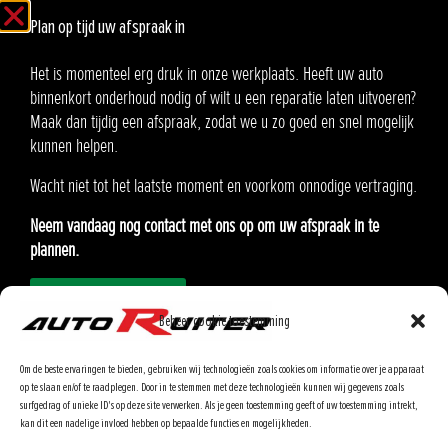
8:00 - 17:00
Vrijdag
Plan op tijd uw afspraak in
Gesloten
Zaterdag
Gesloten
Zondag
Het is momenteel erg druk in onze werkplaats. Heeft uw auto
binnenkort onderhoud nodig of wilt u een reparatie laten uitvoeren?
Auto Ruiter B.V.
Maak dan tijdig een afspraak, zodat we u zo goed en snel mogelijk
Oosteinde 21
kunnen helpen.
2291 AA Wateringen
Wacht niet tot het laatste moment en voorkom onnodige vertraging.
KvK:90576985
Neem vandaag nog contact met ons op om uw afspraak in te
BTW: NL865.370862.B01
plannen.
Afspraak inplannen
Modellen
Onderhoud inplannen
Beheer cookie toestemming
Lease
Ons Team
Om de beste ervaringen te bieden, gebruiken wij technologieën zoals cookies om informatie over je apparaat
Airbagterugroepactie
op te slaan en/of te raadplegen. Door in te stemmen met deze technologieën kunnen wij gegevens zoals
surfgedrag of unieke ID's op deze site verwerken. Als je geen toestemming geeft of uw toestemming intrekt,
Klantenportaal
kan dit een nadelige invloed hebben op bepaalde functies en mogelijkheden.