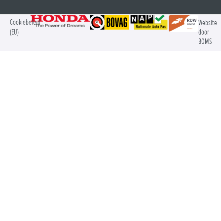
Cookiebeleid
Website
(EU)
door
BOMS