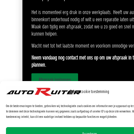
Het is momenteel erg druk in onze werkplaats. Heeft uw au
binnenkort onderhoud nodig of wilt u een reparatie laten ui
Maak dan tijdig een afspraak, zodat we u zo goed en snel m
kunnen helpen.
Wacht niet tot het laatste moment en voorkom onnodige ver
Neem vandaag nog contact met ons op om uw afspraak in t
plannen.
Afspraak inplannen
Beheer cookie toestemming
Om de beste ervaringen te bieden, gebruiken wij technologieën zoals cookies om informatie over je apparaat op te 
te stemmen met deze technologieën kunnen wij gegevens zoals surfgedrag of unieke ID's op deze site verwerken. Al
toestemming intrekt, kan dit een nadelige invloed hebben op bepaalde functies en mogelijkheden.
Accepteren