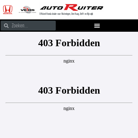
Officieel Honda dealer voor Wateringen, Den Haag, Delft en Rijswijk