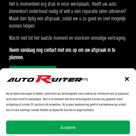
Gesloten
Zondag
Het is momenteel erg druk in onze werkplaats. Heeft uw auto
binnenkort onderhoud nodig of wilt u een reparatie laten uitvoeren?
Auto Ruiter B.V.
Maak dan tijdig een afspraak, zodat we u zo goed en snel mogelijk
Oosteinde 21
kunnen helpen.
2291 AA Wateringen
Wacht niet tot het laatste moment en voorkom onnodige vertraging.
KvK:90576985
Neem vandaag nog contact met ons op om uw afspraak in te
BTW: NL865.370862.B01
plannen.
Afspraak inplannen
Modellen
Onderhoud inplannen
Beheer cookie toestemming
Lease
Ons Team
Om de beste ervaringen te bieden, gebruiken wij technologieën zoals cookies om informatie over je apparaat
Airbagterugroepactie
op te slaan en/of te raadplegen. Door in te stemmen met deze technologieën kunnen wij gegevens zoals
surfgedrag of unieke ID's op deze site verwerken. Als je geen toestemming geeft of uw toestemming intrekt,
Klantenportaal
kan dit een nadelige invloed hebben op bepaalde functies en mogelijkheden.
Contact
Accepteren
14-05-2026 - Wij zijn Hemelvaartsdag Gesloten