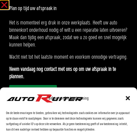
8:00 - 17:00
Vrijdag
Plan op tijd uw afspraak in
Gesloten
Zaterdag
Gesloten
Zondag
Het is momenteel erg druk in onze werkplaats. Heeft uw auto
binnenkort onderhoud nodig of wilt u een reparatie laten uitvoeren?
Auto Ruiter B.V.
Maak dan tijdig een afspraak, zodat we u zo goed en snel mogelijk
Oosteinde 21
kunnen helpen.
2291 AA Wateringen
Wacht niet tot het laatste moment en voorkom onnodige vertraging.
KvK:90576985
Neem vandaag nog contact met ons op om uw afspraak in te
BTW: NL865.370862.B01
plannen.
Afspraak inplannen
Modellen
Onderhoud inplannen
Beheer cookie toestemming
Lease
Ons Team
Om de beste ervaringen te bieden, gebruiken wij technologieën zoals cookies om informatie over je apparaat
Airbagterugroepactie
op te slaan en/of te raadplegen. Door in te stemmen met deze technologieën kunnen wij gegevens zoals
surfgedrag of unieke ID's op deze site verwerken. Als je geen toestemming geeft of uw toestemming intrekt,
Klantenportaal
kan dit een nadelige invloed hebben op bepaalde functies en mogelijkheden.