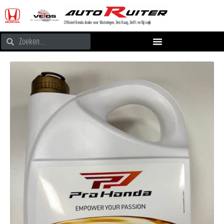
Officieel Honda dealer voor Wateringen, Den Haag, Delft en Rijswijk