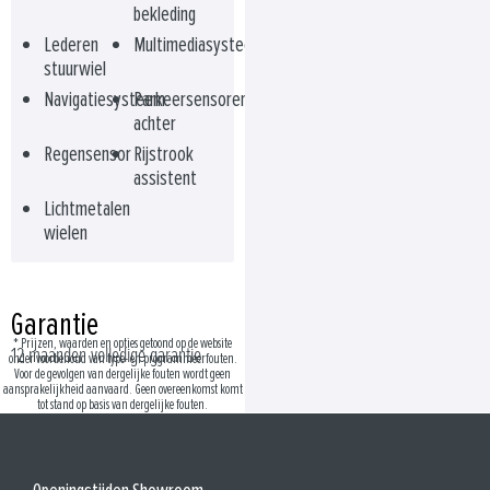
bekleding
Lederen
Multimediasysteem
stuurwiel
Navigatiesysteem
Parkeersensoren
achter
Regensensor
Rijstrook
assistent
Lichtmetalen
wielen
Garantie
* Prijzen, waarden en opties getoond op de website
12 maanden volledige garantie
onder voorbehoud van type- en programmeerfouten.
Voor de gevolgen van dergelijke fouten wordt geen
aansprakelijkheid aanvaard. Geen overeenkomst komt
tot stand op basis van dergelijke fouten.