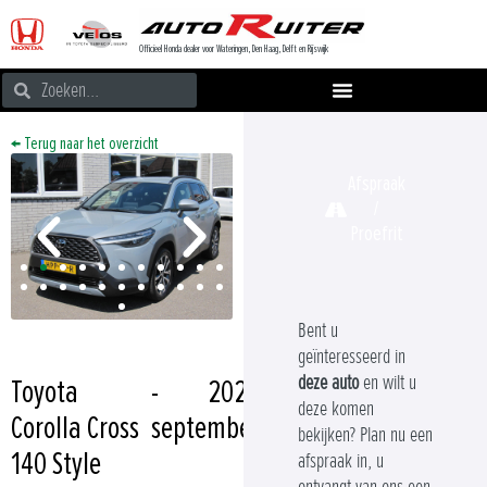
Officieel Honda dealer voor Wateringen, Den Haag, Delft en Rijswijk
← Terug naar het overzicht
Afspraak
/
Proefrit
Bent u
geïnteresseerd in
deze auto
en wilt u
Toyota
-
2024
deze komen
Corolla Cross
september
bekijken? Plan nu een
140 Style
afspraak in, u