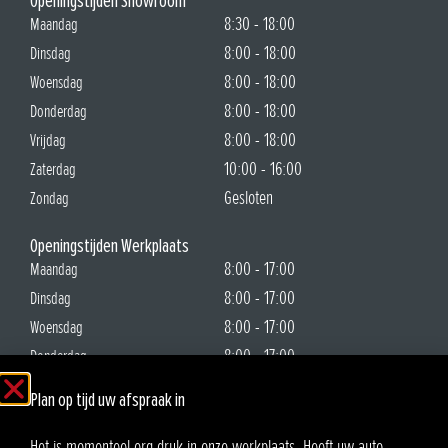
Openingstijden Showroom
8:30 - 18:00
Maandag
8:00 - 18:00
Dinsdag
8:00 - 18:00
Woensdag
8:00 - 18:00
Donderdag
8:00 - 18:00
Vrijdag
10:00 - 16:00
Zaterdag
Gesloten
Zondag
Openingstijden Werkplaats
8:00 - 17:00
Maandag
8:00 - 17:00
Dinsdag
8:00 - 17:00
Woensdag
8:00 - 17:00
Donderdag
8:00 - 17:00
Vrijdag
Plan op tijd uw afspraak in
Gesloten
Zaterdag
Gesloten
Zondag
Het is momenteel erg druk in onze werkplaats. Heeft uw auto