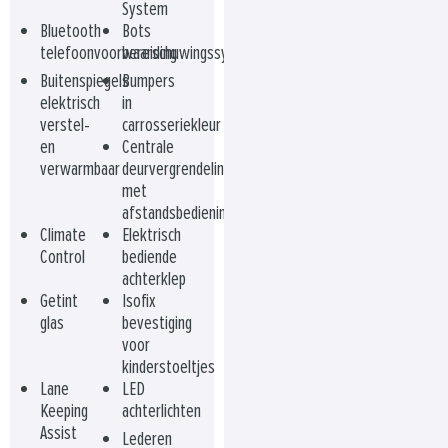
System
Bluetooth
Bots
telefoonvoorbereiding
waarschuwingssysteem
Buitenspiegels
Bumpers
elektrisch
in
verstel-
carrosseriekleur
en
Centrale
verwarmbaar
deurvergrendeling
met
afstandsbediening
Climate
Elektrisch
Control
bediende
achterklep
Getint
Isofix
glas
bevestiging
voor
kinderstoeltjes
Lane
LED
Keeping
achterlichten
Assist
Lederen