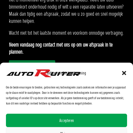
binnenkort onderhoud nodig of wilt u een reparatie laten uitvoeren?
Auto Ruiter B.V.
Maak dan tijdig een afspraak, zodat we u zo goed en snel mogelijk
Oosteinde 21
kunnen helpen.
2291 AA Wateringen
Wacht niet tot het laatste moment en voorkom onnodige vertraging.
KvK:90576985
Neem vandaag nog contact met ons op om uw afspraak in te
BTW: NL865.370862.B01
plannen.
Afspraak inplannen
Modellen
Onderhoud inplannen
Beheer cookie toestemming
Lease
Ons Team
Om de beste ervaringen te bieden, gebruiken wij technologieën zoals cookies om informatie over je apparaat
Airbagterugroepactie
op te slaan en/of te raadplegen. Door in te stemmen met deze technologieën kunnen wij gegevens zoals
surfgedrag of unieke ID's op deze site verwerken. Als je geen toestemming geeft of uw toestemming intrekt,
Klantenportaal
kan dit een nadelige invloed hebben op bepaalde functies en mogelijkheden.
Contact
Accepteren
14-05-2026 - Wij zijn Hemelvaartsdag Gesloten