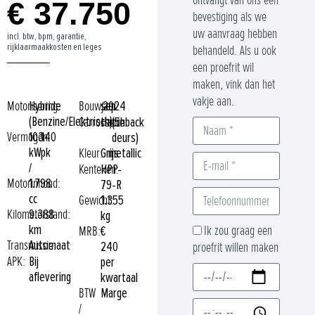
ontvangt van ons een
€ 37.750
bevestiging als we
uw aanvraag hebben
incl. btw, bpm, garantie,
rijklaarmaakkosten en leges
behandeld. Als u ook
een proefrit wil
maken, vink dan het
vakje aan.
Motorisering:
Hybride
Bouwjaar:
sep
2024
(Benzine/Elektrisch)
Carrosserie:
Hatchback
(5-
Vermogen:
103
140
deurs)
kW
pk
Kleur:
Grijs
metallic
/
Kenteken:
HPP-
Motorinhoud:
1.798
79-R
cc
Gewicht:
1.355
Kilometerstand:
9.388
kg
km
Ik zou graag een
MRB:
€
Transmissie:
Automaat
240
proefrit willen maken
APK:
Bij
per
aflevering
kwartaal
BTW
Marge
/