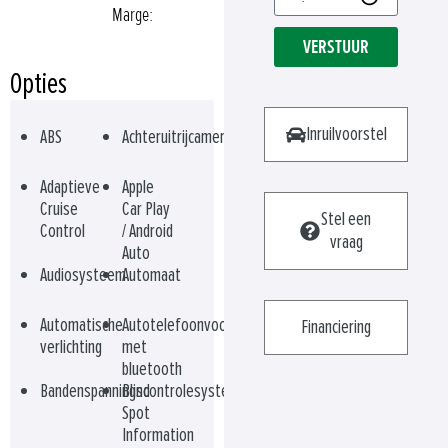
Marge:
VERSTUUR
Opties
Inruilvoorstel
ABS
Achteruitrijcamera
Adaptieve
Apple
Cruise
Car Play
Stel een
Control
/ Android
vraag
Auto
Audiosysteem
Automaat
Automatische
Autotelefoonvoorbereiding
Financiering
verlichting
met
bluetooth
Bandenspanningscontrolesysteem
Blind
Spot
Information