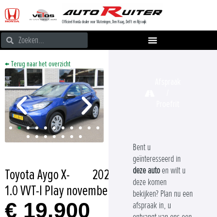
Officieel Honda dealer voor Wateringen, Den Haag, Delft en Rijswijk
← Terug naar het overzicht
Afspraak
/
Proefrit
Bent u
geïnteresseerd in
deze auto
en wilt u
Toyota Aygo X
-
2024
deze komen
1.0 VVT-I Play
november
bekijken? Plan nu een
€ 19.900
afspraak in, u