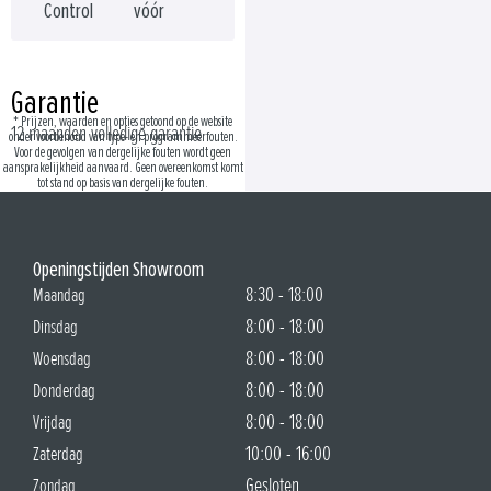
Control
vóór
Garantie
* Prijzen, waarden en opties getoond op de website
12 maanden volledige garantie
onder voorbehoud van type- en programmeerfouten.
Voor de gevolgen van dergelijke fouten wordt geen
aansprakelijkheid aanvaard. Geen overeenkomst komt
tot stand op basis van dergelijke fouten.
Openingstijden Showroom
8:30 - 18:00
Maandag
8:00 - 18:00
Dinsdag
8:00 - 18:00
Woensdag
8:00 - 18:00
Donderdag
8:00 - 18:00
Vrijdag
10:00 - 16:00
Zaterdag
Gesloten
Zondag