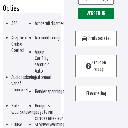
Opties
VERSTUUR
ABS
Achteruitrijcamera
Adaptieve
Airconditioning
Inruilvoorstel
Cruise
Control
Apple
Car Play
Stel een
/ Android
vraag
Auto
Audiobedening
Automaat
vanaf
stuurwiel
Bandenspanningscontrolesysteem
Financiering
Bots
Bumpers
waarschuwingssysteem
in
carrosseriekleur
Cruise
Stoelverwarming