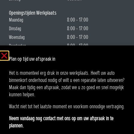
Openingstijden Werkplaats
8:00 - 17:00
Maandag
8:00 - 17:00
Dinsdag
8:00 - 17:00
Woensdag
8:00 - 17:00
Donderdag
8:00 - 17:00
Vrijdag
Plan op tijd uw afspraak in
Gesloten
Zaterdag
Gesloten
Zondag
Het is momenteel erg druk in onze werkplaats. Heeft uw auto
binnenkort onderhoud nodig of wilt u een reparatie laten uitvoeren?
Auto Ruiter B.V.
Maak dan tijdig een afspraak, zodat we u zo goed en snel mogelijk
Oosteinde 21
kunnen helpen.
2291 AA Wateringen
Wacht niet tot het laatste moment en voorkom onnodige vertraging.
KvK:90576985
Neem vandaag nog contact met ons op om uw afspraak in te
BTW: NL865.370862.B01
plannen.