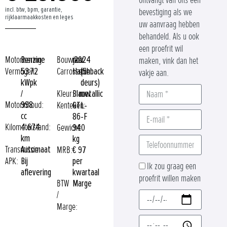
ontvangt van ons een
incl. btw, bpm, garantie,
bevestiging als we
rijklaarmaakkosten en leges
uw aanvraag hebben
behandeld. Als u ook
een proefrit wil
Motorisering:
Benzine
Bouwjaar:
nov
2024
maken, vink dan het
Vermogen:
53
72
Carrosserie:
Hatchback
(5-
vakje aan.
kW
pk
deurs)
/
Kleur:
Blauw
metallic
Motorinhoud:
998
Kenteken:
GTL-
cc
86-F
Kilometerstand:
4.674
Gewicht:
940
km
kg
Transmissie:
Automaat
MRB:
€ 97
APK:
Bij
per
Ik zou graag een
aflevering
kwartaal
proefrit willen maken
BTW
Marge
/
Marge: