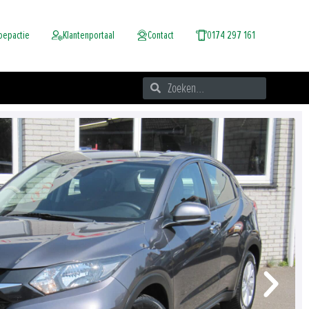
oepactie
Klantenportaal
Contact
0174 297 161