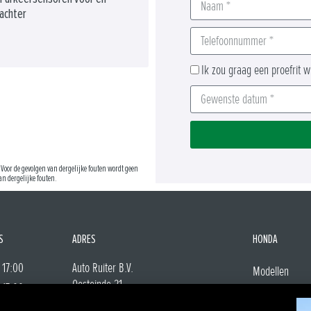
achter
Ik zou graag een proefrit 
Voor de gevolgen van dergelijke fouten wordt geen
n dergelijke fouten.
S
ADRES
HONDA
 17:00
Auto Ruiter B.V.
Modellen
Oosteinde 21
 17:00
Lease
2291 AA Wateringen
 17:00