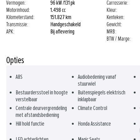
Vermogen:
96 kW /
131 pk
Carrosserie:
Motorinhoud:
1.498 cc
Kleur:
Kilometerstand:
151.827 km
Kenteken:
Transmissie:
Handgeschakeld
Gewicht:
APK:
Bij aflevering
MRB:
BTW / Marge:
Opties
ABS
Audiobedening vanaf
stuurwiel
Bestuurdersstoel in hoogte
Buitenspiegels elektrisch
verstelbaar
inklapbaar
Centrale deurvergrendeling
Climate Control
met afstandsbediening
Hill hold functie
Honda Assistance
LED achterlichten
Magic Seats