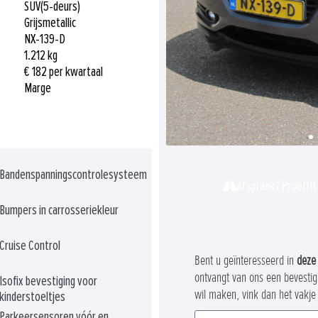
SUV
(5-deurs)
Grijs
metallic
NX-139-D
1.212 kg
€ 182 per kwartaal
Marge
Bandenspanningscontrolesysteem
Afspraak / Proefrit
Bumpers in carrosseriekleur
Cruise Control
Bent u geïnteresseerd in
deze
ontvangt van ons een bevestig
Isofix bevestiging voor
wil maken, vink dan het vakje
kinderstoeltjes
Parkeersensoren vóór en