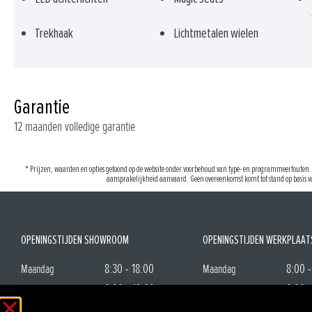
Trekhaak
Lichtmetalen wielen
Garantie
12 maanden volledige garantie
* Prijzen, waarden en opties getoond op de website onder voorbehoud van type- en programmeerfouten. 
aansprakelijkheid aanvaard. Geen overeenkomst komt tot stand op basis va
OPENINGSTIJDEN SHOWROOM
OPENINGSTIJDEN WERKPLAAT
8:30 - 18:00
8:00 -
Maandag
Maandag
8:00 - 18:00
8:00 -
Dinsdag
Dinsdag
8:00 - 18:00
8:00 -
Woensdag
Woensdag