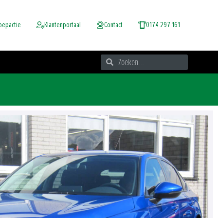
oepactie
Klantenportaal
Contact
0174 297 161