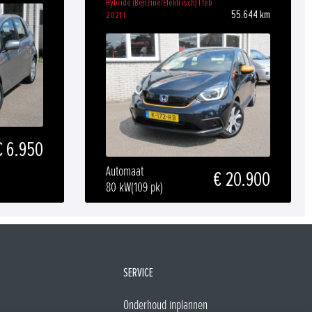
Hybride (Benzine/Elektrisch) | feb
55.644 km
2021 |
€ 6.950
Automaat
€ 20.900
80 kW
(109 pk)
SERVICE
Onderhoud inplannen