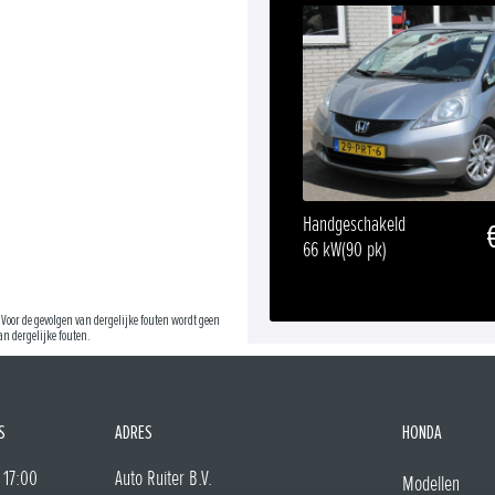
Handgeschakeld
66 kW
(90 pk)
Voor de gevolgen van dergelijke fouten wordt geen
n dergelijke fouten.
S
ADRES
HONDA
 17:00
Auto Ruiter B.V.
Modellen