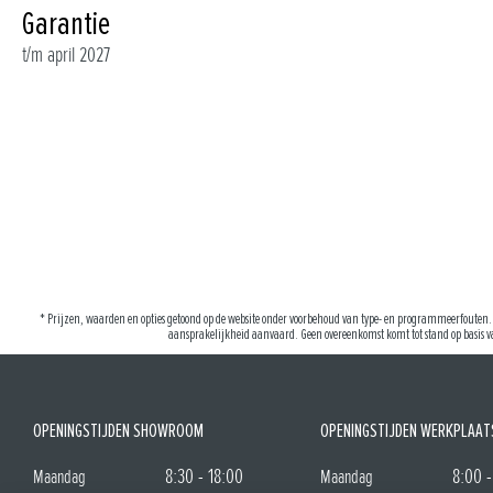
Garantie
t/m april 2027
* Prijzen, waarden en opties getoond op de website onder voorbehoud van type- en programmeerfouten. 
aansprakelijkheid aanvaard. Geen overeenkomst komt tot stand op basis va
OPENINGSTIJDEN SHOWROOM
OPENINGSTIJDEN WERKPLAAT
8:30 - 18:00
8:00 -
Maandag
Maandag