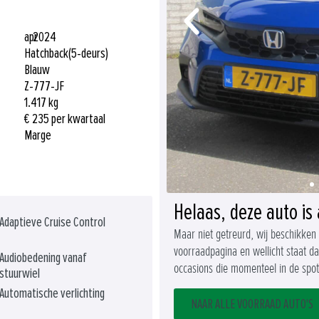
apr
2024
Hatchback
(5-deurs)
Blauw
Z-777-JF
1.417 kg
€ 235 per kwartaal
Marge
Helaas, deze auto is 
Adaptieve Cruise Control
Maar niet getreurd, wij beschikken
voorraadpagina en wellicht staat d
Audiobedening vanaf
occasions die momenteel in de spotl
stuurwiel
Automatische verlichting
NAAR ALLE VOORRAAD AUTO'S