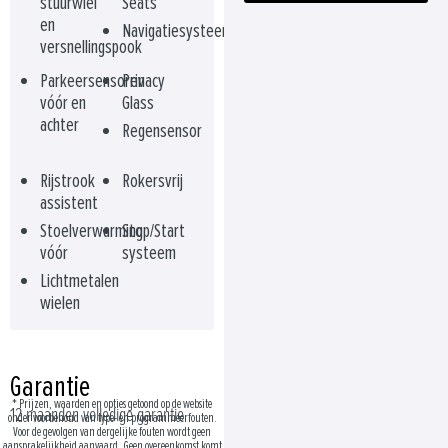
stuurwiel
Seats
en
Navigatiesysteem
versnellingspook
Parkeersensoren
Privacy
vóór en
Glass
achter
Regensensor
Rijstrook
Rokersvrij
assistent
Stoelverwarming
Stop/Start
vóór
systeem
Lichtmetalen
wielen
Garantie
* Prijzen, waarden en opties getoond op de website
12 maanden volledige garantie
onder voorbehoud van type- en programmeerfouten.
Voor de gevolgen van dergelijke fouten wordt geen
aansprakelijkheid aanvaard. Geen overeenkomst komt