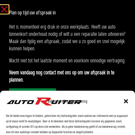
8:00 - 17:00
Vrijdag
Plan op tijd uw afspraak in
Gesloten
Zaterdag
Gesloten
Zondag
Het is momenteel erg druk in onze werkplaats. Heeft uw auto
binnenkort onderhoud nodig of wilt u een reparatie laten uitvoeren?
Auto Ruiter B.V.
Maak dan tijdig een afspraak, zodat we u zo goed en snel mogelijk
Oosteinde 21
kunnen helpen.
2291 AA Wateringen
Wacht niet tot het laatste moment en voorkom onnodige vertraging.
KvK:90576985
Neem vandaag nog contact met ons op om uw afspraak in te
BTW: NL865.370862.B01
plannen.
Afspraak inplannen
Modellen
Onderhoud inplannen
Beheer cookie toestemming
Lease
Ons Team
Om de beste ervaringen te bieden, gebruiken wij technologieën zoals cookies om informatie over je apparaat
Airbagterugroepactie
op te slaan en/of te raadplegen. Door in te stemmen met deze technologieën kunnen wij gegevens zoals
surfgedrag of unieke ID's op deze site verwerken. Als je geen toestemming geeft of uw toestemming intrekt,
Klantenportaal
kan dit een nadelige invloed hebben op bepaalde functies en mogelijkheden.