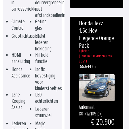
in
deurvergrendeling
carrosseriekleur
met
afstandsbediening
Climate
Getint
Honda Jazz
Control
glas
1.5e:Hev
Grootlichtassistent
Half-
Elegance Orange
lederen
Pack
bekleding
Hybride
HDMI
Hill hold
(Benzine/Elektrisch) | feb
aansluiting
functie
2021 |
55.644 km
Honda
Isofix
Assistance
bevestiging
voor
kinderstoeltjes
Lane
LED
Keeping
achterlichten
Automaat
Assist
Lederen
80 kW
(109 pk)
stuurwiel
€ 20.900
Lederen
Magic