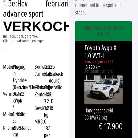
1.5e:Hev
februari
momenteel in de spotlight
advance sport
staan.
VERKOCHT
NAAR ALLE VOORRAAD
AUTO'S
incl. btw, bpm, garantie,
rijklaarmaakkosten en leges
Toyota Aygo X
1.0 VVT-I
Benzine | jun 2024 |
Motorisering:
Plug-
Bouwjaar:
feb
2025
6.790 km
Achteruitrijcamera
in
Carrosserie:
Hatchback
(5-
Hybride
deurs)
(Benzine/Elektrisch)
Kleur:
Grijs
metallic
Vermogen:
90
122
Kenteken:
HXP-
kW
pk
72-D
/
Gewicht:
1.216
Handgeschakeld
Motorinhoud:
1.498
kg
53 kW
(72 pk)
cc
MRB:
€
€ 17.900
Kilometerstand:
2.093
183
km
per