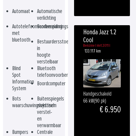
Automaat
Automatische
verlichting
Autotelefoonvoorbereiding
Bandenspanningscontrolesysteem
Honda Jazz 1.2
met
Cool
bluetooth
Bestuurdersstoel
Benzine | mrt 2011 |
in
133.117 km
hoogte
verstelbaar
Blind
Bluetooth
Spot
telefoonvoorbereiding
Information
Boordcomputer
System
Handgeschakeld
Bots
Buitenspiegels
66 kW
(90 pk)
waarschuwingssysteem
elektrisch
€ 6.950
verstel-
en
verwarmbaar
Bumpers
Centrale