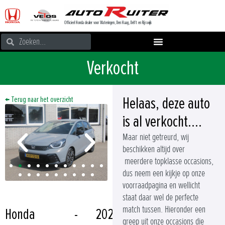
Officieel Honda dealer voor Wateringen, Den Haag, Delft en Rijswijk
Verkocht
Helaas, deze auto
← Terug naar het overzicht
is al verkocht....
Maar niet getreurd, wij
beschikken altijd over
meerdere topklasse occasions,
dus neem een kijkje op onze
voorraadpagina en wellicht
staat daar wel de perfecte
match tussen. Hieronder een
Honda
-
2025
greep uit onze occasions die