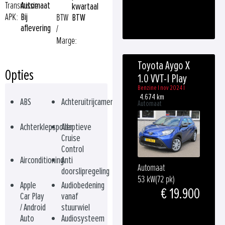
Transmissie:
Automaat
kwartaal
APK:
Bij
BTW
BTW
aflevering
/
Marge:
Toyota Aygo X
Opties
1.0 VVT-I Play
Benzine | nov 2024 |
4.674 km
ABS
Achteruitrijcamera
Automaat
Achterklepspoiler
Adaptieve
Cruise
Control
Airconditioning
Anti
Automaat
doorslipregeling
53 kW
(72 pk)
Apple
Audiobedening
€ 19.900
Car Play
vanaf
/ Android
stuurwiel
Auto
Audiosysteem