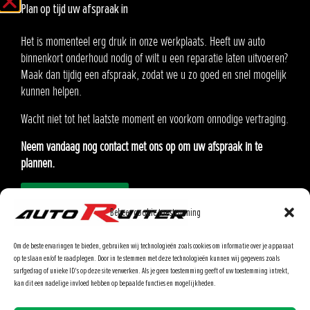
Plan op tijd uw afspraak in
Gesloten
Zaterdag
Gesloten
Zondag
Het is momenteel erg druk in onze werkplaats. Heeft uw auto
binnenkort onderhoud nodig of wilt u een reparatie laten uitvoeren?
Auto Ruiter B.V.
Maak dan tijdig een afspraak, zodat we u zo goed en snel mogelijk
Oosteinde 21
kunnen helpen.
2291 AA Wateringen
Wacht niet tot het laatste moment en voorkom onnodige vertraging.
KvK:90576985
Neem vandaag nog contact met ons op om uw afspraak in te
BTW: NL865.370862.B01
plannen.
Afspraak inplannen
Modellen
Onderhoud inplannen
Beheer cookie toestemming
Lease
Ons Team
Om de beste ervaringen te bieden, gebruiken wij technologieën zoals cookies om informatie over je apparaat
Airbagterugroepactie
op te slaan en/of te raadplegen. Door in te stemmen met deze technologieën kunnen wij gegevens zoals
surfgedrag of unieke ID's op deze site verwerken. Als je geen toestemming geeft of uw toestemming intrekt,
Klantenportaal
kan dit een nadelige invloed hebben op bepaalde functies en mogelijkheden.
Contact