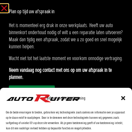
8:00 - 17:00
Vrijdag
Plan op tijd uw afspraak in
Gesloten
Zaterdag
Gesloten
Zondag
Het is momenteel erg druk in onze werkplaats. Heeft uw auto
binnenkort onderhoud nodig of wilt u een reparatie laten uitvoeren?
Auto Ruiter B.V.
Maak dan tijdig een afspraak, zodat we u zo goed en snel mogelijk
Oosteinde 21
kunnen helpen.
2291 AA Wateringen
Wacht niet tot het laatste moment en voorkom onnodige vertraging.
KvK:90576985
Neem vandaag nog contact met ons op om uw afspraak in te
BTW: NL865.370862.B01
plannen.
Afspraak inplannen
Modellen
Onderhoud inplannen
Beheer cookie toestemming
Lease
Ons Team
Om de beste ervaringen te bieden, gebruiken wij technologieën zoals cookies om informatie over je apparaat
Airbagterugroepactie
op te slaan en/of te raadplegen. Door in te stemmen met deze technologieën kunnen wij gegevens zoals
surfgedrag of unieke ID's op deze site verwerken. Als je geen toestemming geeft of uw toestemming intrekt,
Klantenportaal
kan dit een nadelige invloed hebben op bepaalde functies en mogelijkheden.