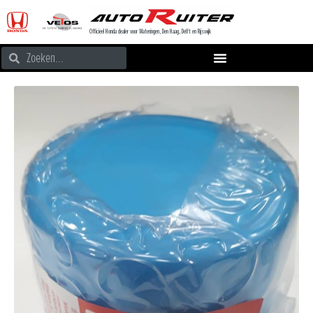
Officieel Honda dealer voor Wateringen, Den Haag, Delft en Rijswijk