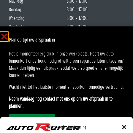
8:00 - 17:00
Maandag
8:00 - 17:00
Dinsdag
8:00 - 17:00
Woensdag
8:00 - 17:00
Donderdag
8:00 - 17:00
Vrijdag
Plan op tijd uw afspraak in
Gesloten
Zaterdag
Gesloten
Zondag
Het is momenteel erg druk in onze werkplaats. Heeft uw auto
binnenkort onderhoud nodig of wilt u een reparatie laten uitvoeren?
Auto Ruiter B.V.
Maak dan tijdig een afspraak, zodat we u zo goed en snel mogelijk
Oosteinde 21
kunnen helpen.
2291 AA Wateringen
Wacht niet tot het laatste moment en voorkom onnodige vertraging.
KvK:90576985
Neem vandaag nog contact met ons op om uw afspraak in te
BTW: NL865.370862.B01
plannen.
Afspraak inplannen
Modellen
Onderhoud inplannen
Beheer cookie toestemming