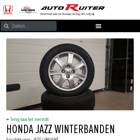
Officieel Honda dealer voor Wateringen, Den Haag, Delft en Rijswijk
← Terug naar het overzicht
HONDA JAZZ WINTERBANDEN
Geschikt voor: JAZZ / INSIGHT