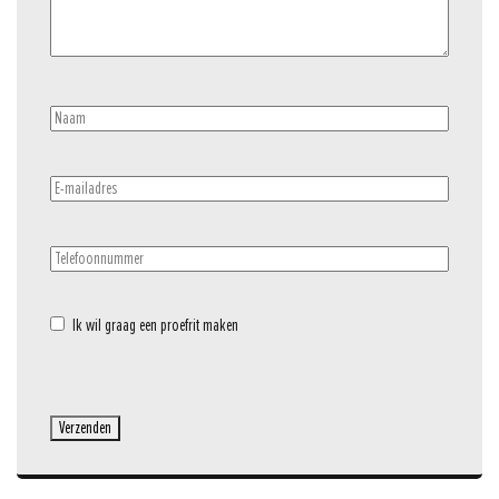
Naam
(Vereist)
E-
mailadres
(Vereist)
Telefoonnummer
(Vereist)
Trade-
Ik wil graag een proefrit maken
in
Verzenden