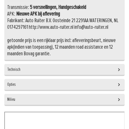
Transmissie:
5 versnellingen, Handgeschakeld
APK:
Nieuwe APK bij aflevering
Fabrikant: Auto Ruiter B.V. Oosteinde 21 2291AA WATERINGEN, NL
0174297161 http://www.auto-ruiter.nl info@auto-ruiter.nl
getoonde prijs is een rijklaar prijs incl: afleveringsbeurt, nieuwe
apk(indien van toepassing), 12 maanden road assistance en 12
maanden Bovag garantie.
Technisch
Opties
Vermogen
101 pk
Milieu
Exterieur
Aantal cilinders
Lichtmetalen velgen
Energielabel
4
mistlampen voor