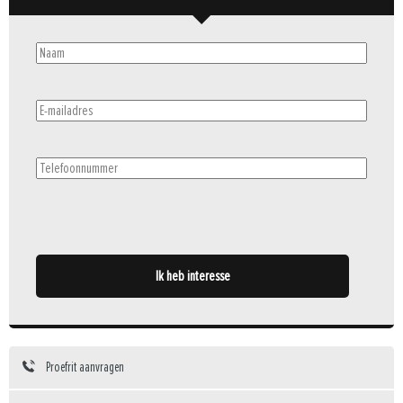
Naam
(Vereist)
E-
mailadres
(Vereist)
Telefoonnummer
(Vereist)
Ik heb interesse
Proefrit aanvragen