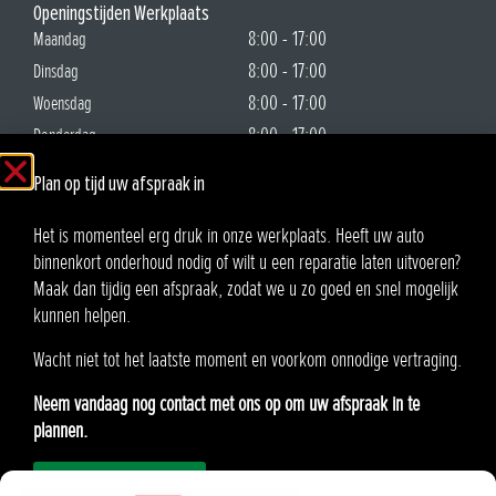
Openingstijden Werkplaats
8:00 - 17:00
Maandag
8:00 - 17:00
Dinsdag
8:00 - 17:00
Woensdag
8:00 - 17:00
Donderdag
8:00 - 17:00
Vrijdag
Plan op tijd uw afspraak in
Gesloten
Zaterdag
Gesloten
Zondag
Het is momenteel erg druk in onze werkplaats. Heeft uw auto
binnenkort onderhoud nodig of wilt u een reparatie laten uitvoeren?
Auto Ruiter B.V.
Maak dan tijdig een afspraak, zodat we u zo goed en snel mogelijk
Oosteinde 21
kunnen helpen.
2291 AA Wateringen
Wacht niet tot het laatste moment en voorkom onnodige vertraging.
KvK:90576985
Neem vandaag nog contact met ons op om uw afspraak in te
BTW: NL865.370862.B01
plannen.
Afspraak inplannen